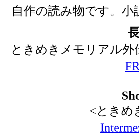
自作の読み物です。小
ときめきメモリアル外
F
Sho
<ときめ
Inter