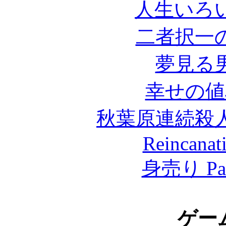
人生いろ
二者択一
夢見る
幸せの値
秋葉原連続殺
Reincanat
身売り Par
ゲー