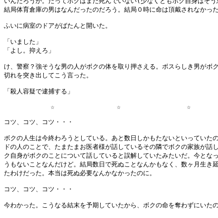
いんだろうか。だってボクはまだ死んでいない(少なくともボク自身はそう思
結局体育倉庫の男はなんだったのだろう。結局０時に命は頂戴されなかった
ふいに病室のドアがばたんと開いた。

「いました」

「よし。抑えろ」

け、警察？強そうな男の人がボクの体を取り押さえる。ボスらしき男がボク
切れを突き出してこう言った。

「殺人容疑で逮捕する」

            ☆                ☆                 ☆       
コツ、コツ、コツ・・・

ボクの人生は今終わろうとしている。あと数日しかもたないといっていたの
ドの人のことで、たまたまお医者様が話しているその隣でボクの家族が話し
ク自身がボクのことについて話していると誤解していたみたいだ。今となっ
うもないことなんだけど。結局数日で死ぬことなんかもなく、数ヶ月生き延
たわけだった。本当は死ぬ必要なんかなかったのに。

コツ、コツ、コツ・・・

今わかった。こうなる結末を予期していたから、ボクの命を奪わずにいたの