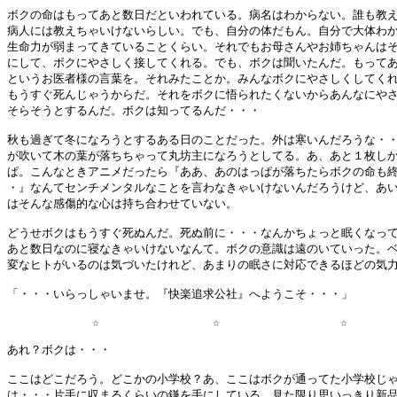
ボクの命はもってあと数日だといわれている。病名はわからない。誰も教え
病人には教えちゃいけないらしい。でも、自分の体だもん。自分で大体わか
生命力が弱まってきていることくらい。それでもお母さんやお姉ちゃんはそ
にして、ボクにやさしく接してくれる。でも、ボクは聞いたんだ。もってあ
というお医者様の言葉を。それみたことか。みんなボクにやさしくしてくれ
もうすぐ死んじゃうからだ。それをボクに悟られたくないからあんなにやさ
そらそうとするんだ。ボクは知ってるんだ・・・

秋も過ぎて冬になろうとするある日のことだった。外は寒いんだろうな・・
が吹いて木の葉が落ちちゃって丸坊主になろうとしてる。あ、あと１枚しか
ぱ。こんなときアニメだったら『ああ、あのはっぱが落ちたらボクの命も終
・』なんてセンチメンタルなことを言わなきゃいけないんだろうけど、あい
はそんな感傷的な心は持ち合わせていない。

どうせボクはもうすぐ死ぬんだ。死ぬ前に・・・なんかちょっと眠くなって
あと数日なのに寝なきゃいけないなんて。ボクの意識は遠のいていった。ベ
変なヒトがいるのは気づいたけれど、あまりの眠さに対応できるほどの気力
「・・・いらっしゃいませ。『快楽追求公社』へようこそ・・・」

            ☆                ☆                 ☆       
あれ？ボクは・・・

ここはどこだろう。どこかの小学校？あ、ここはボクが通ってた小学校じゃ
は・・・片手に収まるくらいの鎌を手にしている。見た限り思いっきり新品