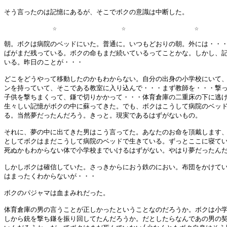
そう言ったのは記憶にあるが、そこでボクの意識は中断した。

            ☆                ☆                 ☆       
朝。ボクは病院のベッドにいた。普通に。いつもどおりの朝。外には・・・
ぱがまだ残っている。ボクの命もまだ続いているってことかな。しかし、記
いる。昨日のことが・・・

どこをどうやって移動したのかもわからない。自分の出身の小学校にいて、
ンを持っていて、そこである教室に入り込んで・・・まず教師を・・・撃っ
子供を撃ちまくって、鎌で切りかかって・・・体育倉庫の二重床の下に逃げ
生々しい記憶がボクの中に蘇ってきた。でも、ボクはこうして病院のベッド
る。当然夢だったんだろう。きっと。現実であるはずがないもの。

それに、夢の中に出てきた男はこう言ってた。あなたのお命を頂戴します、
としてボクはまだこうして病院のベッドで生きている。ずっとここに寝てい
死ぬかもわからない体で小学校までいけるはずがない。やはり夢だったんだ
しかしボクは確信していた。さっきからにおう鉄のにおい。布団をかけてい
はまったくわからないが・・・

ボクのパジャマは血まみれだった。

体育倉庫の男の言うことが正しかったということなのだろうか。ボクは小学
しから銃を撃ち鎌を振り回してたんだろうか。だとしたらなんであの男の契