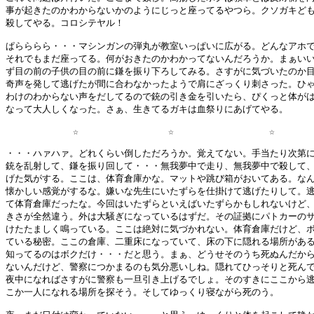
事が起きたのかわからないかのようにじっと座ってるやつら。クソガキども
殺してやる。コロシテヤル！

ぱらららら・・・マシンガンの弾丸が教室いっぱいに広がる。どんなアホで
それでもまだ座ってる。何がおきたのかわかってないんだろうか。まぁいい
ず目の前の子供の目の前に鎌を振り下ろしてみる。さすがに気づいたのか目
奇声を発して逃げたが間に合わなかったようで肩にざっくり刺さった。ひゃ
わけのわからない声をだしてるので銃の引き金を引いたら、ぴくっと体がは
なって大人しくなった。さぁ、生きてるガキは血祭りにあげてやる。

            ☆                ☆                 ☆       
・・・ハァハァ。どれくらい倒しただろうか。覚えてない。手当たり次第に
銃を乱射して、鎌を振り回して・・・無我夢中で走り、無我夢中で殺して、
げた気がする。ここは、体育倉庫かな。マットや跳び箱がおいてある。なん
懐かしい感覚がするな。嫌いな先生にいたずらを仕掛けて逃げたりして。逃
て体育倉庫だったな。今回はいたずらといえばいたずらかもしれないけど、
きさが全然違う。外は大騒ぎになっているはずだ。その証拠にパトカーのサ
けたたましく鳴っている。ここは絶対に気づかれない。体育倉庫だけど、ボ
ている秘密。ここの倉庫、二重床になっていて、床の下に隠れる場所がある
知ってるのはボクだけ・・・だと思う。まぁ、どうせそのうち死ぬんだから
ないんだけど、警察につかまるのも気分悪いしね。隠れてひっそりと死んで
夜中になればさすがに警察も一旦引き上げるでしょ。そのすきにここから逃
こか一人になれる場所を探そう。そしてゆっくり寝ながら死のう。
