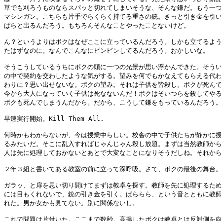
草でも刈ろうものならスパッと切れてしまいそうな、そんな鎌だ。もう一つ
マシンガン。こちらも片手でらくらく持てる重さの銃。きっと引き金を引い
ぱらと出るんだろう。もちろんそんなことやったことないけど。

ん？というよりはボクはなぜここに立っているんだろう。しかも立てるよう
たはずなのに。なんでこんなにピンピンしてるんだろう。おかしいな。

そうこうしているうちにボクの頭に一つの光景が思い浮かんできた。そうい
の中で契約を交わしたような気がする。望みを何でもかなえてもらえる代わ
わりに？思い出せないな。ボクの望み。それは子供を皆殺し。ボクが死んで
今から大人になっていく子供は死なないんだ！ボクはそいつらを殺してやる
ボクも死んでしまうんだから。だから、こうして鎌をもっているんだろう。
早速実行開始。Kill Them All.

何時かもわからないが、今は授業中らしい。校舎の中で子供たちが静かに授
るみたいだ。そこに乱入すればじゃんじゃん殺し放題。まずは当然教師から
人は先に処理しておかないとあとで大変なことになりそうだしね。それから
２年３組と書いてある教室の前に立って深呼吸。さて、ボクの最後の舞台。
ガラッ、と扉を思い切り開けてまずは教卓を探す。教師を先に処理するため
には目もくれないで、銃の引き金を引く。ぱららら、という音とともに教師
れた。男か女かも見てない。別に関係ないし。

これで問題は片付いた。ここまで数秒。高揚したボクは教卓とは反対側を向