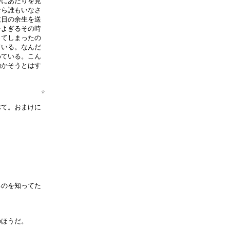
にあたりを見

ら誰もいなさ

日の余生を送

よぎるその時

てしまったの

いる。なんだ

ている。こん

かそうとはす

          ☆

て。おまけに

のを知ってた

ほうだ。
