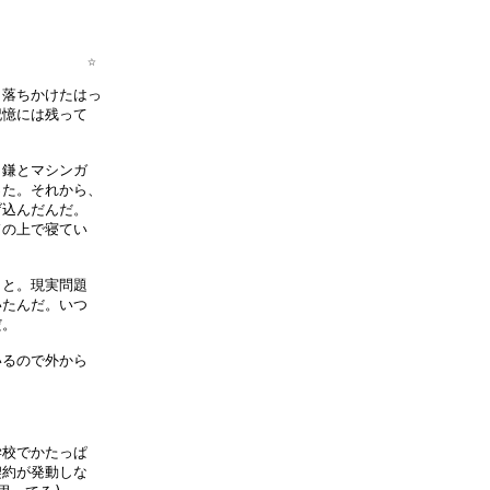
          ☆

落ちかけたはっ

憶には残って

鎌とマシンガ

た。それから、

込んだんだ。

の上で寝てい

と。現実問題

たんだ。いつ

。

るので外から

校でかたっぱ

約が発動しな
