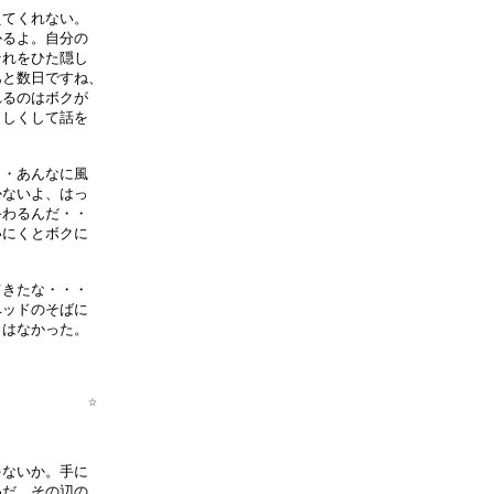
てくれない。

るよ。自分の

れをひた隠し

と数日ですね、

るのはボクが

しくして話を

・あんなに風

ないよ、はっ

わるんだ・・

にくとボクに

きたな・・・

ッドのそばに

はなかった。

          ☆

ないか。手に

だ。その辺の
