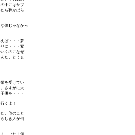
の手にはサブ

たら弾がぱら

な体じゃなかっ

えば・・・夢

りに・・・変

いくのになぜ

んだ。どうせ



業を受けてい

。さすがに大

子供を・・・

行くよ！

だ。他のこと

らしき人が倒

く。いた！何
