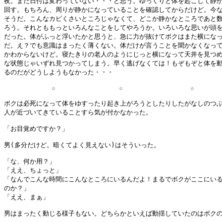
夜。まだ日付は変わっていない・・・と思う。ゆっくりと体を起こして静か
回す。もちろん、周りが静かになっていることを確認してからだけど。今な
そうだ。こんなカビくさいところじゃなくて、どこか静かなところであと数
ろう。それとももっといろんなことをしてやろうか。いろいろな思いが頭を
だった。体がふっと浮いたかと思うと、急に力が抜けてボクはまた横になっ
だ。え？でも意識はまったく薄くない。体だけが言うことを聞かなくなって
かわからないけど。寝たきりの老人のようにじっと横になって天井を見つめ
な状態じゃいずれ見つかってしまう。早く逃げなくては！もぞもぞと体を動
るのだがどうしようもなかった・・・

            ☆                ☆                 ☆       
ボクは必死になって体をゆすったり起き上がろうとしたりしたがなしのつぶ
人が近づいてきていることすら気が付かなかった。

「お目覚めですか？」

男(多分だけど。暗くてよく見えない)はそういった。

「な、何か用？」

「ええ、ちょっと」

「なんでこんな時間にこんなところにいるんだよ！まるでボクがここにいる
のか？」

「ええ、まぁ」

男はまったく動じる様子もない。どちらかといえば動揺していたのはボクの