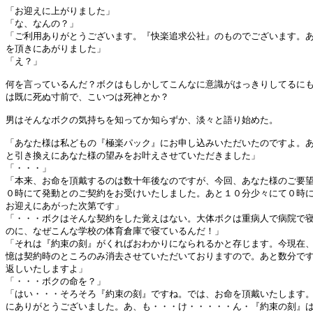
「お迎えに上がりました」

「な、なんの？」

「ご利用ありがとうございます。『快楽追求公社』のものでございます。あ
を頂きにあがりました」

「え？」

何を言っているんだ？ボクはもしかしてこんなに意識がはっきりしてるにも
は既に死ぬ寸前で、こいつは死神とか？

男はそんなボクの気持ちを知ってか知らずか、淡々と語り始めた。

「あなた様は私どもの『極楽パック』にお申し込みいただいたのですよ。あ
と引き換えにあなた様の望みをお叶えさせていただきました」

「・・・」

「本来、お命を頂戴するのは数十年後なのですが、今回、あなた様のご要望
０時にて発動とのご契約をお受けいたしました。あと１０分少々にて０時に
お迎えにあがった次第です」

「・・・ボクはそんな契約をした覚えはない。大体ボクは重病人で病院で寝
のに、なぜこんな学校の体育倉庫で寝ているんだ！」

「それは『約束の刻』がくればおわかりになられるかと存じます。今現在、
憶は契約時のところのみ消去させていただいておりますので。あと数分です
返しいたしますよ」

「・・・ボクの命を？」

「はい・・・そろそろ『約束の刻』ですね。では、お命を頂戴いたします。
にありがとうございました。あ、も・・・け・・・・・ん・『約束の刻』は