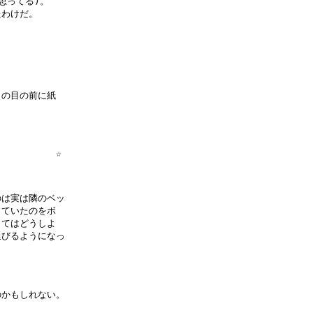
ってる)。

わけだ。

の目の前に紙

          ☆

は実は隣のベッ

ていたのをボ

てはどうしよ

びるようになっ

かもしれない。
