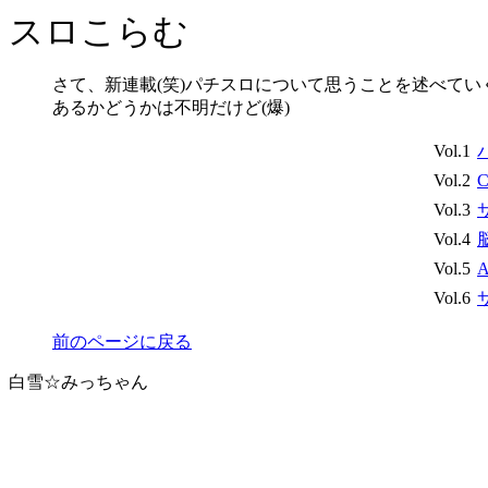
スロこらむ
さて、新連載(笑)パチスロについて思うことを述べて
あるかどうかは不明だけど(爆)
Vol.1
Vol.2
Vol.3
Vol.4
Vol.5
Vol.6
前のページに戻る
白雪☆みっちゃん