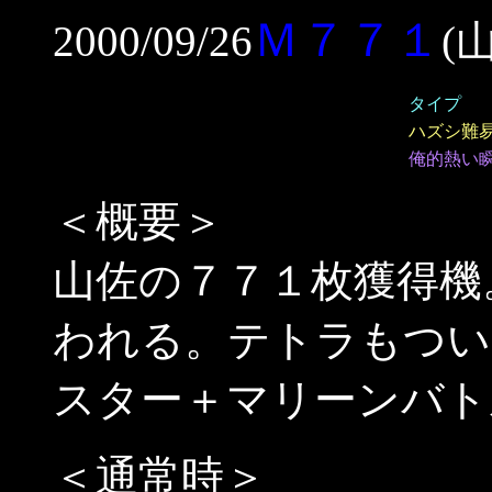
Ｍ７７１
2000/09/26
(
タイプ
ハズシ難
俺的熱い
＜概要＞
山佐の７７１枚獲得機
われる。テトラもつい
スター＋マリーンバト
＜通常時＞