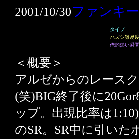
ファンキ
2001/10/30
タイプ
ハズシ難易
俺的熱い瞬
＜概要＞
アルゼからのレースク
(笑)BIG終了後に20Go
ップ。出現比率は1:10)
のSR。SR中に引い