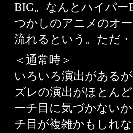
BIG。なんとハイパー
つかしのアニメのオー
流れるという。ただ・
＜通常時＞
いろいろ演出があるが
ズレの演出がほとんど
ーチ目に気づかないか
チ目が複雑かもしれな