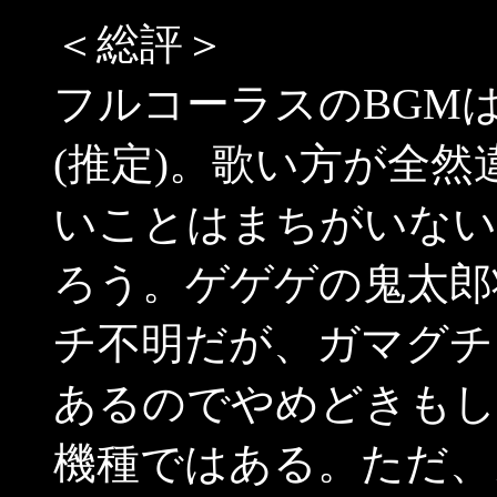
＜総評＞
フルコーラスのBGM
(推定)。歌い方が全
いことはまちがいない
ろう。ゲゲゲの鬼太郎
チ不明だが、ガマグチ
あるのでやめどきもし
機種ではある。ただ、