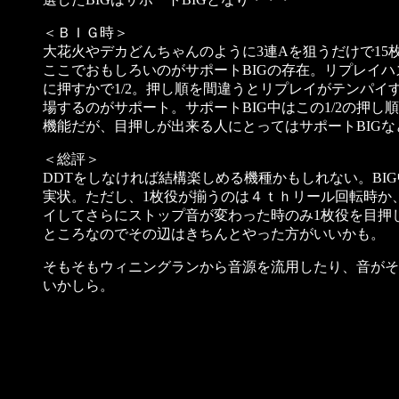
＜ＢＩＧ時＞
大花火やデカどんちゃんのように3連Aを狙うだけで15枚
ここでおもしろいのがサポートBIGの存在。リプレイハ
に押すかで1/2。押し順を間違うとリプレイがテンパ
場するのがサポート。サポートBIG中はこの1/2の押
機能だが、目押しが出来る人にとってはサポートBIGな
＜総評＞
DDTをしなければ結構楽しめる機種かもしれない。BI
実状。ただし、1枚役が揃うのは４ｔｈリール回転時か
イしてさらにストップ音が変わった時のみ1枚役を目押し
ところなのでその辺はきちんとやった方がいいかも。
そもそもウィニングランから音源を流用したり、音がそ
いかしら。