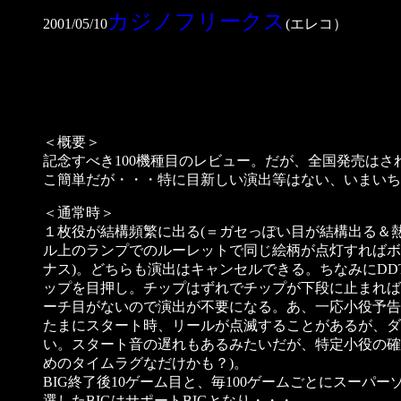
カジノフリークス
2001/05/10
(エレコ）
＜概要＞
記念すべき100機種目のレビュー。だが、全国発売はさ
こ簡単だが・・・特に目新しい演出等はない、いまいち
＜通常時＞
１枚役が結構頻繁に出る(＝ガセっぽい目が結構出る＆
ル上のランプでのルーレットで同じ絵柄が点灯すればボ
ナス)。どちらも演出はキャンセルできる。ちなみにD
ップを目押し。チップはずれでチップが下段に止まれば
ーチ目がないので演出が不要になる。あ、一応小役予告
たまにスタート時、リールが点滅することがあるが、ダ
い。スタート音の遅れもあるみたいだが、特定小役の確
めのタイムラグなだけかも？)。
BIG終了後10ゲーム目と、毎100ゲームごとにスー
選したBIGはサポートBIGとなり・・・