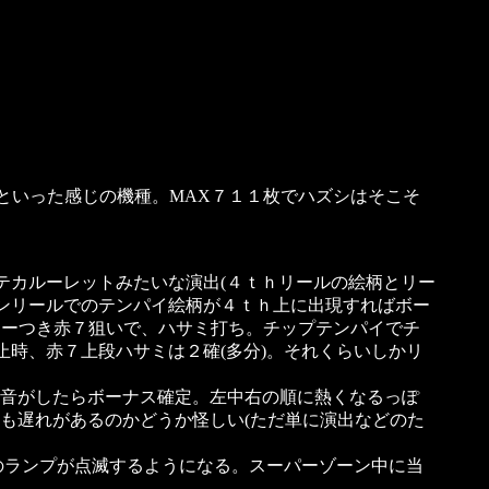
２といった感じの機種。MAX７１１枚でハズシはそこそ
テカルーレットみたいな演出(４ｔｈリールの絵柄とリー
インリールでのテンパイ絵柄が４ｔｈ上に出現すればボー
リーつき赤７狙いで、ハサミ打ち。チップテンパイでチ
止時、赤７上段ハサミは２確(多分)。それくらいしかリ
音がしたらボーナス確定。左中右の順に熱くなるっぽ
も遅れがあるのかどうか怪しい(ただ単に演出などのた
部のランプが点滅するようになる。スーパーゾーン中に当