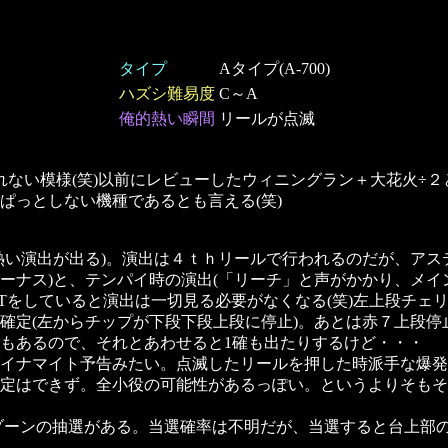
タイプ
Aタイプ(A-700)
ハズシ難易度
C～A
俺的熱い瞬間
リールが点滅
れない模様(笑)以前にレビューしたウィニングラン＋大花火÷
ぱっとしない機種であるとも言える(笑)
熱い演出が出る)。演出は４ｔｈリールで行われるのだが、アス
ーナス)と、テンパイ時の演出(「リーチ」と声がかかり、メ
DTをしていると演出は一切見る必要がなくなる(笑)左上段チェ
確定(左からチップが下段下段上段に停止)。あとは赤７上段停
もあるので、それとあわせると1確も出たりするけど・・・
イナマイト予告みたい。点滅したリールを押した時派手な爆発
定はできず。全小役の可能性があるっぽい。というよりそもそ
パーゾーンの抽選がある。当選確率は不明だが、当選すると台上