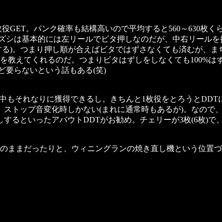
役GET。パンク確率も結構高いので平均すると560～630枚く
ズシは基本的には左リールでビタ押しなのだが、中右リールを押
イする)。つまり押し順が合えばビタではずさなくても済むが、
し順を教えてくれるのだ。つまりビタはずしをしなくても100%
ど要らないという話もある(笑)
G中もそれなりに獲得できるし。きちんと1枚役をとろうとDD
、ストップ音変化時しかない(まれに通常時もあるが)。なので
するといったアバウトDDTがお勧め。チェリーが3枚(6枚)
のままだったりと、ウィニングランの焼き直し機という位置づ